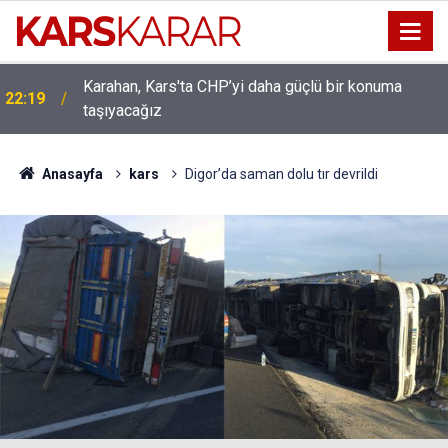
Karahan, Kars'ta CHP’yi daha güçlü bir konuma
ı
22:19
taşıyacağız
Anasayfa
kars
Digor’da saman dolu tır devrildi