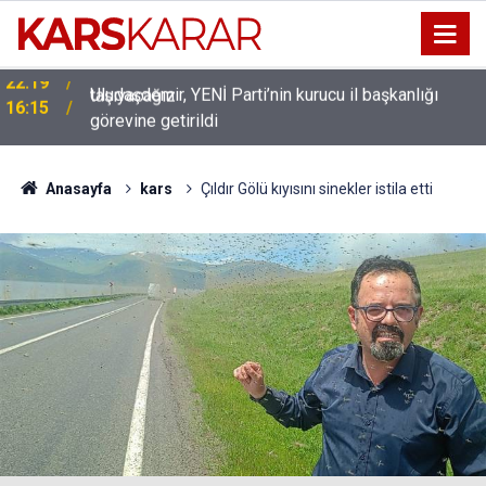
Uludaşdemir, YENİ Parti’nin kurucu il başkanlığı
16:15
görevine getirildi
Anasayfa
kars
Çıldır Gölü kıyısını sinekler istila etti