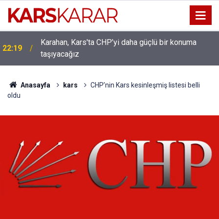
Karahan, Kars'ta CHP’yi daha güçlü bir konuma
ı
22:19
taşıyacağız
Anasayfa
kars
CHP’nin Kars kesinleşmiş listesi belli
oldu