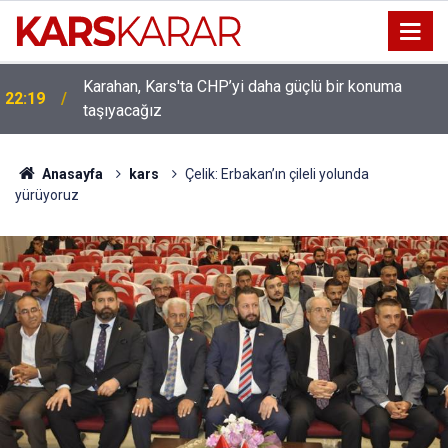
Uludaşdemir, YENİ Parti’nin kurucu il başkanlığı
16:15
görevine getirildi
Anasayfa
kars
Çelik: Erbakan’ın çileli yolunda
yürüyoruz