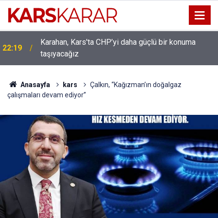
Karahan, Kars'ta CHP’yi daha güçlü bir konuma
ı
22:19
taşıyacağız
Anasayfa
kars
Çalkın, “Kağızman’ın doğalgaz
çalışmaları devam ediyor”