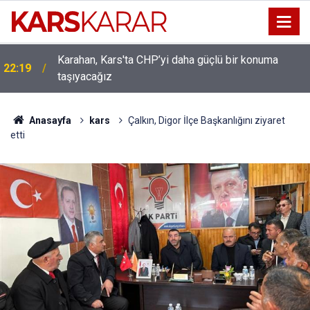
Uludaşdemir, YENİ Parti’nin kurucu il başkanlığı
16:15
görevine getirildi
Anasayfa
kars
Çalkın, Digor İlçe Başkanlığını ziyaret
etti