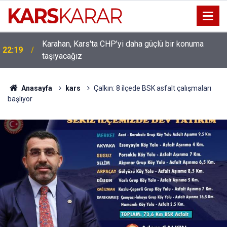
Uludaşdemir, YENİ Parti’nin kurucu il başkanlığı
16:15
görevine getirildi
Anasayfa
kars
Çalkın: 8 ilçede BSK asfalt çalışmaları
başlıyor