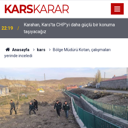
Karahan, Kars'ta CHP’yi daha güçlü bir konuma
22:19
Uludaşdemir, YENİ Parti’nin kurucu il başkanlığı
taşıyacağız
16:15
görevine getirildi
Anasayfa
kars
Bölge Müdürü Kotan, çalışmaları
yerinde inceledi