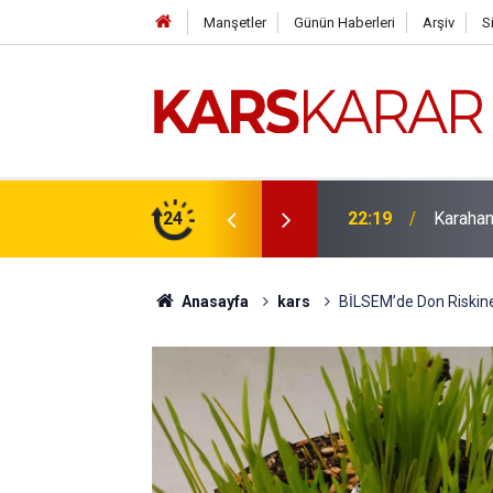
Manşetler
Günün Haberleri
Arşiv
S
çlü bir konuma taşıyacağız
24
16:15
Uludaşde
Anasayfa
kars
BİLSEM’de Don Riskine K