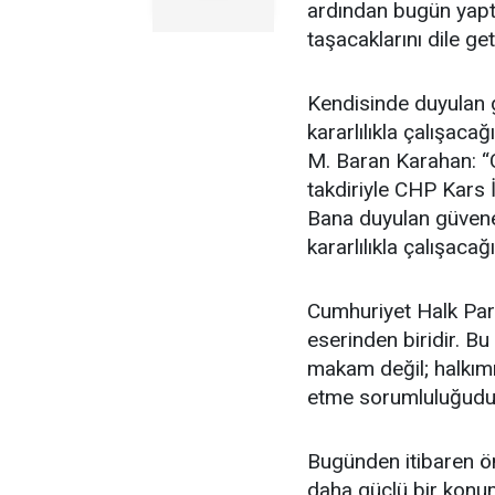
ardından bugün yaptı
taşacaklarını dile get
Kendisinde duyulan g
kararlılıkla çalışac
M. Baran Karahan: “
takdiriyle CHP Kars 
Bana duyulan güvene 
kararlılıkla çalışac
Cumhuriyet Halk Part
eserinden biridir. Bu
makam değil; halkımı
etme sorumluluğudu
Bugünden itibaren ön
daha güçlü bir konum