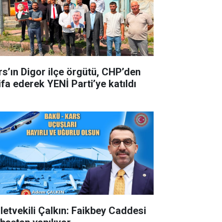
rs’ın Digor ilçe örgütü, CHP’den
ifa ederek YENİ Parti’ye katıldı
lletvekili Çalkın: Faikbey Caddesi