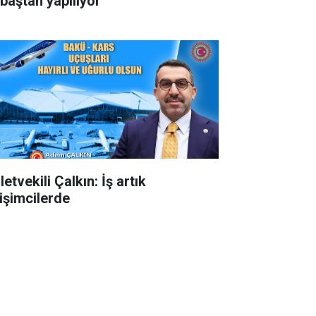
 baştan yapılıyor
letvekili Çalkın: İş artık
rişimcilerde