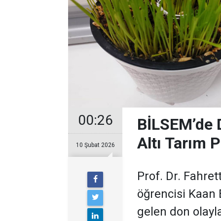
00:26
BİLSEM’de D
Altı Tarım Pr
10 Şubat 2026
Prof. Dr. Fahret
öğrencisi Kaan
gelen don olayl