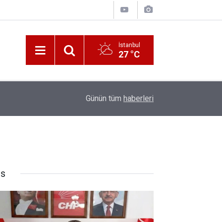
İstanbul
27 °C
10:00
Katerina Sarayı ahır saray oldu
Günün tüm
haberleri
rs