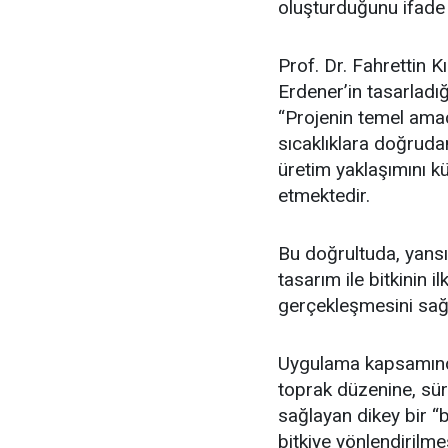
oluşturduğunu ifade e
Prof. Dr. Fahrettin 
Erdener’in tasarladığı
“Projenin temel amac
sıcaklıklara doğruda
üretim yaklaşımını kü
etmektedir.
Bu doğrultuda, yansım
tasarım ile bitkinin 
gerçekleşmesini sağ
Uygulama kapsamında 
toprak düzenine, sür
sağlayan dikey bir “ba
bitkiye yönlendirilm