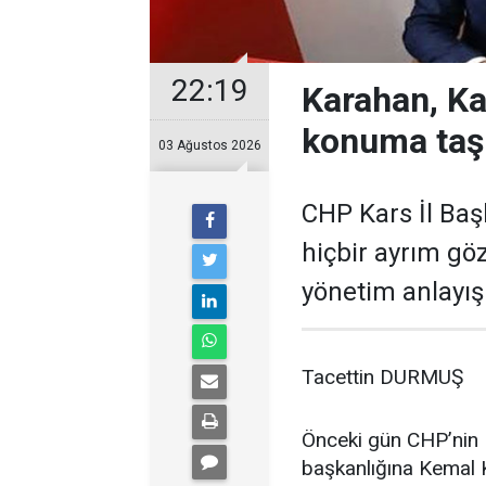
22:19
Karahan, Ka
konuma taş
03 Ağustos 2026
CHP Kars İl Baş
hiçbir ayrım gö
yönetim anlayışı
Tacettin DURMUŞ
Önceki gün CHP’nin K
başkanlığına Kemal K