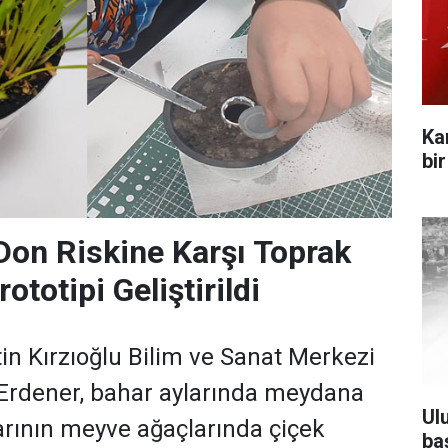
Ka
bi
on Riskine Karşı Toprak
ototipi Geliştirildi
tin Kırzıoğlu Bilim ve Sanat Merkezi
 Erdener, bahar aylarında meydana
Ul
arının meyve ağaçlarında çiçek
ba