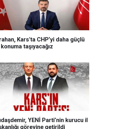
rahan, Kars'ta CHP’yi daha güçlü
r konuma taşıyacağız
udaşdemir, YENİ Parti’nin kurucu il
şkanlığı görevine getirildi