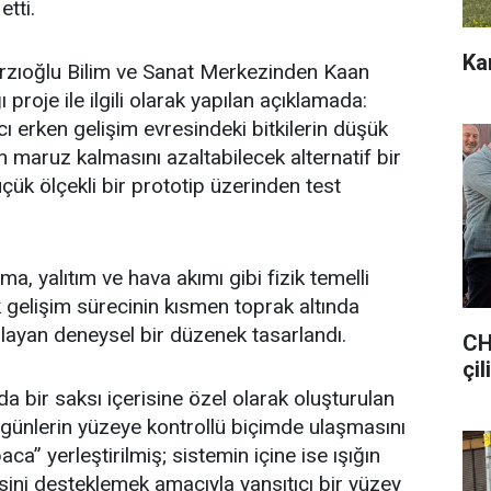
tti.
Ka
Kırzıoğlu Bilim ve Sanat Merkezinden Kaan
 proje ile ilgili olarak yapılan açıklamada:
ı erken gelişim evresindeki bitkilerin düşük
n maruz kalmasını azaltabilecek alternatif bir
çük ölçekli bir prototip üzerinden test
a, yalıtım ve hava akımı gibi fizik temelli
ilk gelişim sürecinin kısmen toprak altında
layan deneysel bir düzenek tasarlandı.
CH
çil
bir saksı içerisine özel olarak oluşturulan
günlerin yüzeye kontrollü biçimde ulaşmasını
ca” yerleştirilmiş; sistemin içine ise ışığın
esini desteklemek amacıyla yansıtıcı bir yüzey