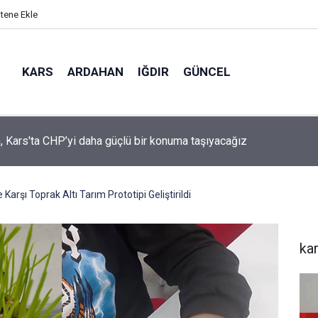
itene Ekle
KARS
ARDAHAN
IĞDIR
GÜNCEL
mir, YENİ Parti’nin kurucu il başkanlığı görevine getirildi
arşı Toprak Altı Tarım Prototipi Geliştirildi
ka