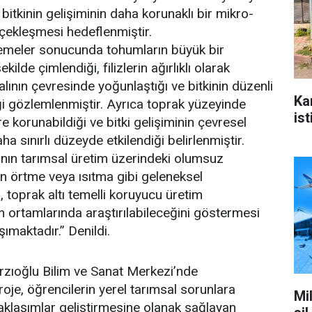
 bitkinin gelişiminin daha korunaklı bir mikro-
çekleşmesi hedeflenmiştir.
nemeler sonucunda tohumların büyük bir
ilde çimlendiği, filizlerin ağırlıklı olarak
alının çevresinde yoğunlaştığı ve bitkinin düzenli
Ka
iği gözlemlenmiştir. Ayrıca toprak yüzeyinde
ist
 korunabildiği ve bitki gelişiminin çevresel
 sınırlı düzeyde etkilendiği belirlenmiştir.
ının tarımsal üretim üzerindeki olumsuz
ten örtme veya ısıtma gibi geleneksel
, toprak altı temelli koruyucu üretim
im ortamlarında araştırılabileceğini göstermesi
maktadır.” Denildi.
Kırzıoğlu Bilim ve Sanat Merkezi’nde
roje, öğrencilerin yerel tarımsal sorunlara
Mi
yaklaşımlar geliştirmesine olanak sağlayan