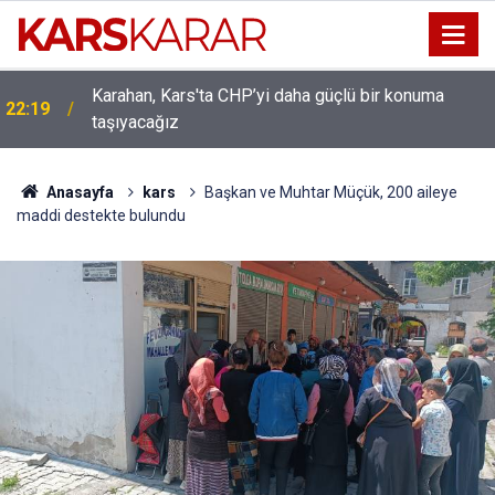
Karahan, Kars'ta CHP’yi daha güçlü bir konuma
22:19
taşıyacağız
Uludaşdemir, YENİ Parti’nin kurucu il başkanlığı
16:15
görevine getirildi
Anasayfa
kars
Başkan ve Muhtar Müçük, 200 aileye
maddi destekte bulundu