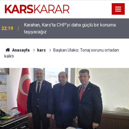
Karahan, Kars'ta CHP’yi daha güçlü bir konuma
22:19
taşıyacağız
Uludaşdemir, YENİ Parti’nin kurucu il başkanlığı
16:15
görevine getirildi
Anasayfa
kars
Başkan Ulakcı: Tonaj sorunu ortadan
kalktı