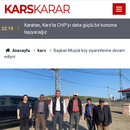
Karahan, Kars'ta CHP’yi daha güçlü bir konuma
22:19
taşıyacağız
Uludaşdemir, YENİ Parti’nin kurucu il başkanlığı
16:15
görevine getirildi
Anasayfa
kars
Başkan Müçük köy ziyaretlerine devam
ediyor