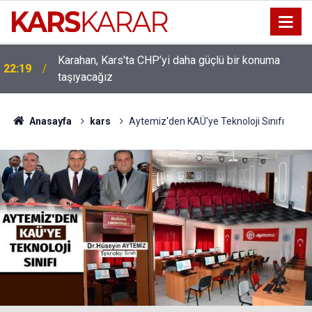
Karahan, Kars'ta CHP’yi daha güçlü bir konuma
22:19
taşıyacağız
Uludaşdemir, YENİ Parti’nin kurucu il başkanlığı
16:15
görevine getirildi
Anasayfa
kars
Aytemiz'den KAÜ'ye Teknoloji Sınıfı