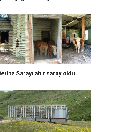
terina Sarayı ahır saray oldu