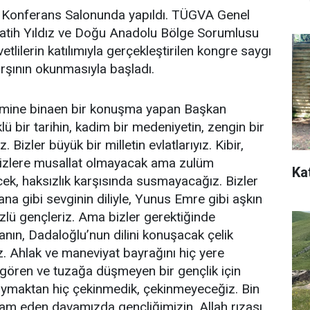
 Konferans Salonunda yapıldı. TÜGVA Genel
atih Yıldız ve Doğu Anadolu Bölge Sorumlusu
tlilerin katılımıyla gerçekleştirilen kongre saygı
arşının okunmasıyla başladı.
mine binaen bir konuşma yapan Başkan
ü bir tarihin, kadim bir medeniyetin, zengin bir
. Bizler büyük bir milletin evlatlarıyız. Kibir,
izlere musallat olmayacak ama zulüm
Ka
ek, haksızlık karşısında susmayacağız. Bizler
na gibi sevginin diliyle, Yunus Emre gibi aşkın
üzlü gençleriz. Ama bizler gerektiğinde
anın, Dadaloğlu’nun dilini konuşacak çelik
z. Ahlak ve maneviyat bayrağını hiç yere
gören ve tuzağa düşmeyen bir gençlik için
 koymaktan hiç çekinmedik, çekinmeyeceğiz. Bin
evam eden davamızda gençliğimizin, Allah rızası