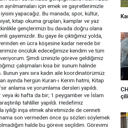
n ayrılmamaları için emek ve gayretlerimizle
iyisini yapacağız. Bu manada; spor, kültür,
Ka
biyat, kitap okuma grupları, kamplar ve yaz
etkinlikle gençlerimizi bu davada doğru olana
li gayemizdir. Bu gaye ile çıktığımız yolda,
 yerinden en ücra köşesine kadar nerede bir
erimize öncülük edeceğimize kendim ve tüm
 veriyorum. Şimdi izninizle göreve geldiğimiz
ğımız çalışmaları kısa bir sunum halinde
. Bunun yanı sıra kadın aile koordinatörümüz
 ayında hergün Kuran-ı Kerim hatmi, Kitap
tefsir anlama ve yorumlama dersleri yapıldı.
CH
r veya iki hafta da bir; 1 peygamber ve İslam
çil
aştırılıp tahliller yapıldı. Hedefimiz
iyiliği inşa etmek ahiretimizde de cenneti
mama son vermeden önce şu sözleri söylemek
z olmadığım halde bu göreve seçildim. Görevimi