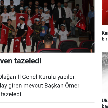
Ka
bi
ven tazeledi
lağan İl Genel Kurulu yapıldı.
day giren mevcut Başkan Ömer
tazeledi.
Ul
ba