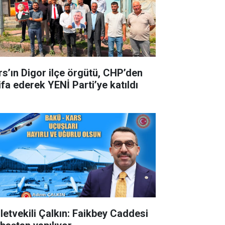
rs’ın Digor ilçe örgütü, CHP’den
ifa ederek YENİ Parti’ye katıldı
lletvekili Çalkın: Faikbey Caddesi