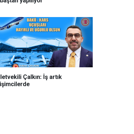
 baştan yapılıyor
letvekili Çalkın: İş artık
rişimcilerde