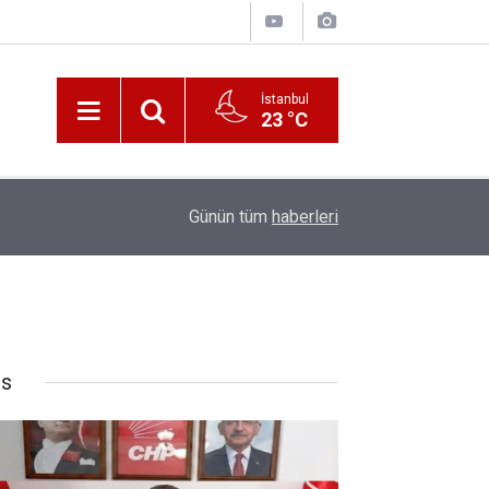
İstanbul
23 °C
10:00
Katerina Sarayı ahır saray oldu
Günün tüm
haberleri
rs