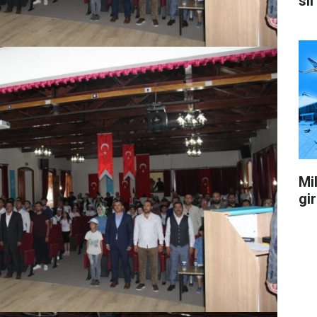
sil
Mil
gi