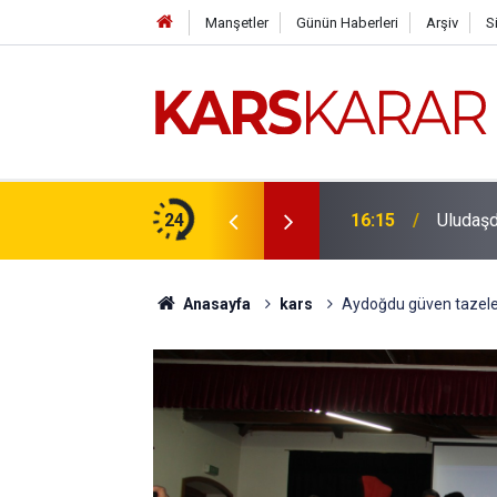
Manşetler
Günün Haberleri
Arşiv
S
çlü bir konuma taşıyacağız
24
16:15
Uludaşde
Anasayfa
kars
Aydoğdu güven tazele