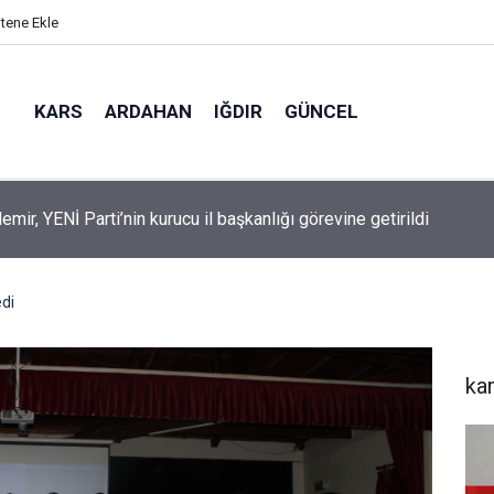
itene Ekle
KARS
ARDAHAN
IĞDIR
GÜNCEL
mir, YENİ Parti’nin kurucu il başkanlığı görevine getirildi
di
ka