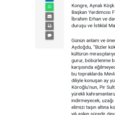
Kongre, Aynalı Köşk
Başkan Yardımcısı F
İbrahim Erhan ve dave
duruşu ve İstiklal M
Günün anlam ve öne
Aydoğdu, “Bizler kökl
kültürün mirasçılarıyız
gurur, böbürlenme b
karşısında eğilmeyec
bu topraklarda Mevla
diliyle konuşan ay y
Köroğlu’nun, Pir Sult
yürekli kahramanları
indirmeyecek, uzağı 
elimizi taşın altına
yılı aşkın süredir d