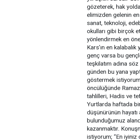
gözeterek, hak yolda
elimizden gelenin en 
sanat, teknoloji, ede
okulları gibi birçok 
yönlendirmek en önem
Kars’ın en kalabalık
genç varsa bu gençl
teşkilatım adına söz
günden bu yana yaptı
göstermek istiyorum
öncülüğünde Ramazan
tahlilleri, Hadis ve 
Yurtlarda haftada bi
düşünürünün hayatı ar
bulunduğumuz alanda 
kazanmaktır. Konuş
istiyorum; “En iyini