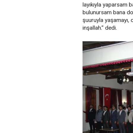
layıkıyla yaparsam b
bulunursam bana doğ
şuuruyla yaşamayı, o
inşallah.” dedi.