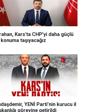
rahan, Kars'ta CHP’yi daha güçlü
r konuma taşıyacağız
udaşdemir, YENİ Parti’nin kurucu il
şkanlığı görevine getirildi