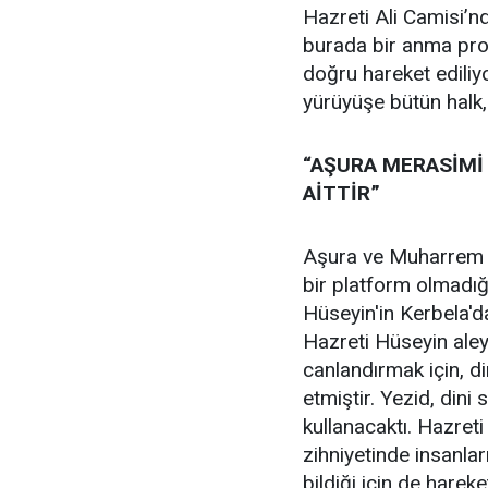
Hazreti Ali Camisi’nd
burada bir anma pro
doğru hareket ediliy
yürüyüşe bütün halk, 
“AŞURA MERASİMİ
AİTTİR”
Aşura ve Muharrem ayı
bir platform olmadı
Hüseyin'in Kerbela'd
Hazreti Hüseyin aley
canlandırmak için, di
etmiştir. Yezid, dini 
kullanacaktı. Hazret
zihniyetinde insanlar
bildiği için de harek