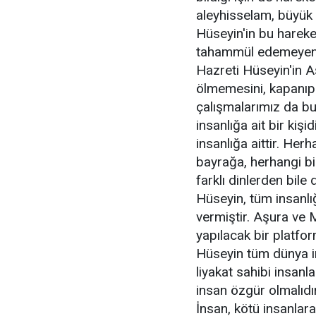
aleyhisselam, büyük 
Hüseyin'in bu hareke
tahammül edemeyen in
Hazreti Hüseyin'in Aş
ölmemesini, kapanıp
çalışmalarımız da bu
insanlığa ait bir kiş
insanlığa aittir. Her
bayrağa, herhangi bir 
farklı dinlerden bile
Hüseyin, tüm insanlı
vermiştir. Aşura ve Mu
yapılacak bir platfor
Hüseyin tüm dünya in
liyakat sahibi insanl
insan özgür olmalıdır
İnsan, kötü insanlara