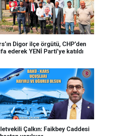
rs’ın Digor ilçe örgütü, CHP’den
ifa ederek YENİ Parti’ye katıldı
lletvekili Çalkın: Faikbey Caddesi