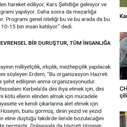
en hareket ediliyor, Kars Şehitliğe geliniyor ve
gramı yapılıyor. Daha sonra da mezarlığa
Ka
or. Programı genel niteliği bu ve bu arada da bu
10-15 bin insan katılıyor.” dedi.
 EVRENSEL BİR DURUŞTUR, TÜM İNSANLIĞA
nın milliyetçilik, ırkçılık, mezhepçilik yapılacak
ğını söyleyen Erdem, “Bu organizasyon Hazreti
a şehit edilişinin anma organizasyonudur.
CH
hisselam Kerbela'da dini ihya etmek için, dini
çil
ni kötü ellerin elinden almak için mücadele
siyasete ve kendi çıkarlarına alet etmek için
i Hüseyin, bunu görmüş, dinin yezid ve yezid
ın eline düştüğü takdirde ileride bozulacağını
ete geçmiştir. Dolayısıyla da Hazreti Hüseyin