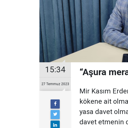
15:34
“Aşura mera
27 Temmuz 2023
Mir Kasım Erde
kökene ait olma
yasa davet olma
davet etmenin 