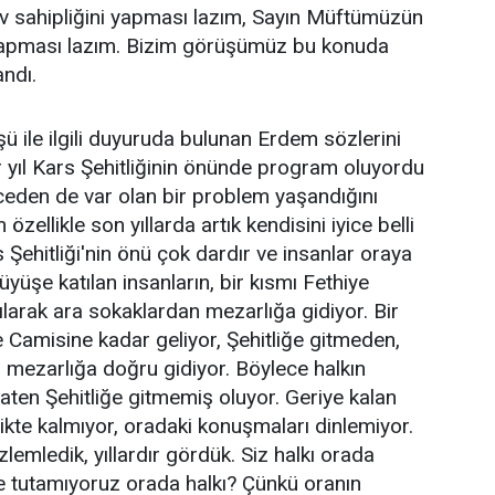
ev sahipliğini yapması lazım, Sayın Müftümüzün
i yapması lazım. Bizim görüşümüz bu konuda
andı.
ü ile ilgili duyuruda bulunan Erdem sözlerini
 yıl Kars Şehitliğinin önünde program oluyordu
nceden de var olan bir problem yaşandığını
zellikle son yıllarda artık kendisini iyice belli
 Şehitliği'nin önü çok dardır ve insanlar oraya
yüşe katılan insanların, bir kısmı Fethiye
ılarak ara sokaklardan mezarlığa gidiyor. Bir
 Camisine kadar geliyor, Şehitliğe gitmeden,
 mezarlığa doğru gidiyor. Böylece halkın
zaten Şehitliğe gitmemiş oluyor. Geriye kalan
likte kalmıyor, oradaki konuşmaları dinlemiyor.
zlemledik, yıllardır gördük. Siz halkı orada
e tutamıyoruz orada halkı? Çünkü oranın