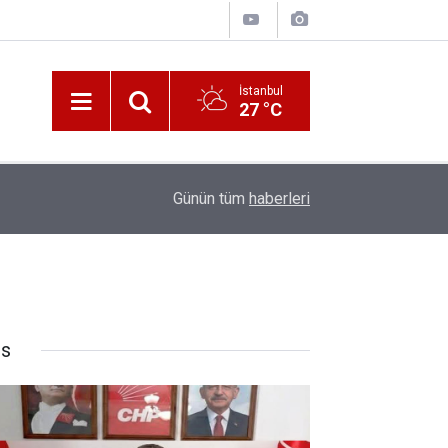
İstanbul
27 °C
10:00
Katerina Sarayı ahır saray oldu
Günün tüm
haberleri
rs