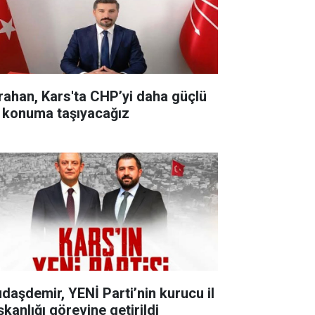
rahan, Kars'ta CHP’yi daha güçlü
r konuma taşıyacağız
udaşdemir, YENİ Parti’nin kurucu il
şkanlığı görevine getirildi