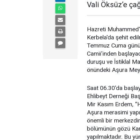
Vali Öksüz’e ça
Hazreti Muhammed'in
Kerbela'da şehit edi
Temmuz Cuma günü an
Camii’inden başlayac
duruşu ve İstiklal M
önündeki Aşura Mey
Saat 06.30’da başlaya
Ehlibeyt Derneği B
Mir Kasım Erdem, “He
Aşura merasimi yapıl
önemli bir merkezdir
bölümünün gözü Kars
yapılmaktadır. Bu yü