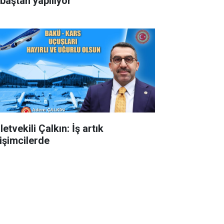
 baştan yapılıyor
letvekili Çalkın: İş artık
rişimcilerde