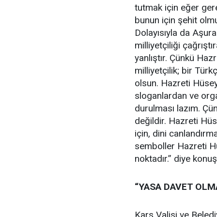
tutmak için eğer gere
bunun için şehit olm
Dolayısıyla da Aşur
milliyetçiliği çağrış
yanlıştır. Çünkü Hazr
milliyetçilik; bir Türk
olsun. Hazreti Hüse
sloganlardan ve org
durulması lazım. Çü
değildir. Hazreti Hüs
için, dini canlandırm
semboller Hazreti Hüs
noktadır.” diye konuş
“YASA DAVET OLMA
Kars Valisi ve Beled