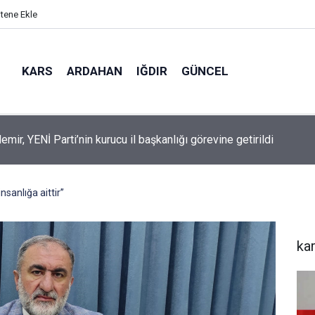
itene Ekle
KARS
ARDAHAN
IĞDIR
GÜNCEL
mir, YENİ Parti’nin kurucu il başkanlığı görevine getirildi
sanlığa aittir”
ka