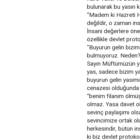
bulunarak bu yasın 
“Madem ki Hazreti Hü
değildir, o zaman in
İnsani değerlere ön
özellikle devlet pro
“Buyurun gelin bizi
bulmuyoruz. Neden? Ç
Sayın Müftümüzün yas
yas, sadece bizim yan
buyurun gelin yasımı
cenazesi olduğunda c
“benim filanım ölmüş
olmaz. Yasa davet ol
sevinç paylaşımı ols
sevincimize ortak olu
herkesindir, bütün in
ki biz devlet protok