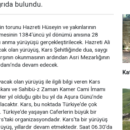
ğrıda bulundu.
 torunu Hazreti Hüseyin ve yakınlarının
lmesinin 1384’üncü yıl dönümü anısına 28
ma yürüyüşü gerçekleştirilecek. Hazreti Ali
ak olan yürüyüş, Kars Şehitliğinde dua, saygı
arşının okunmasının ardından Asri Mezarlığının
danı’nda devam edecek.
Ka
cak olan yürüyüş ile ilgili bilgi veren Kars
aşkanı ve Sahibü-z Zaman Kamer Cami İmamı
r yıl olduğu gibi bu yıl da Aşura Günü’nde
acaktır. Kars, bu noktada Türkiye'de çok
. Türkiye'de yaşayan Caferlerin büyük bir
'taki organizasyondadır. Kars'ta bir yürüyüş
rüyüş, yıllardır devam etmektedir. Saat 06.30’da