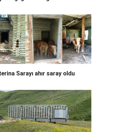
terina Sarayı ahır saray oldu