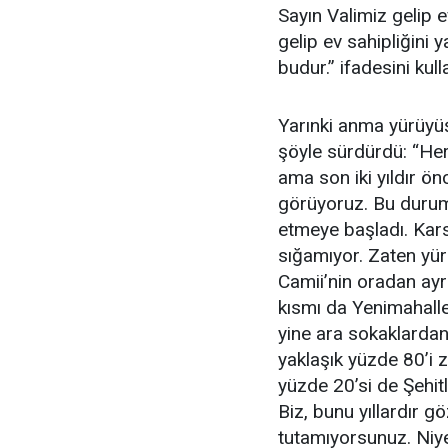
Sayın Valimiz gelip 
gelip ev sahipliğin
budur.” ifadesini kull
Yarınki anma yürüyüş
şöyle sürdürdü: “Her
ama son iki yıldır ö
görüyoruz. Bu durum ö
etmeye başladı. Kars
sığamıyor. Zaten yürü
Camii’nin oradan ayr
kısmı da Yenimahalle
yine ara sokaklardan
yaklaşık yüzde 80’i 
yüzde 20’si de Şehit
Biz, bunu yıllardır gö
tutamıyorsunuz. Niy