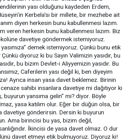
kendilerinin yası olduğunu kaydeden Erdem,
seyin'in Kerbela'sı bir millete, bir mezhebe ait
sanım diyen herkesin bunu kabullenmesi lazım.
em veren herkesin bunu kabullenmesi lazım. Biz
tokolüne davetiye göndermek istemiyoruz.
m yasımıza” demek istemiyoruz. Çünkü bunu etik
ünkü diyoruz ki bu Sayın Valimizin yasıdır, bu
ıdır, bu bizim Devlet-i Aliyyemizin yasıdır. Bu
sımız, Caferilerin yası değil ki, ben diyeyim
za! Ayrıca insan yasa davet beklemez. Birinin
enaze sahibi insanlara davetiye mi dağıtıyor ki
, buyurun yansıma gelin” mi? diyor. Böyle
maz, yasa katılım olur. Eğer bir düğün olsa, bir
a davetiye gönderirsin. Dersin ki buyurun
n. Ama birincisi bu yas, bizim değil,
sanlığındır. İkincisi de yasa davet olmaz. O dur
olünü davet etmeyi etik bulmuyoruz. Diyoruz ki!