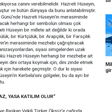
sil
kiyorsa canını verebilmelidir. Hazreti Hüseyin,
uştur ve bütün dünyaya da bunu anlatabilmiştir.
a Günü'nde Hazreti Hüseyin'in merasiminde
tıracak herhangi bir sembolün olması çok
eti Hüseyin bir millete ait değildir ki orada
çülük, bir Kürtçülük, bir Arapçılık, bir Farsçılık
yin'in merasiminde mezhebi çağrıştıracak
anizasyonlardan, siyasi simgelerden uzak
nkü Hazreti Hüseyin herhangi bir mezhebe ait
eyin dini ortaya koymak için, dini zinde etmek
Mil
ak için harekete geçmiştir. O dur ki siyasi
gi
eyin'in Kerbela'sını gölgeler, bu da ayrı bir
tu.
Z, YASA KATILIM OLUR”
iye Başkan Vekili Türker Öksüz’e çağrıda