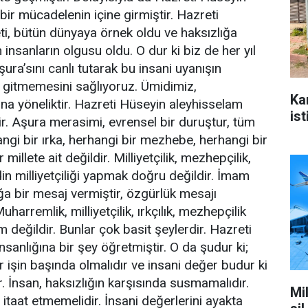
bir mücadelenin içine girmiştir. Hazreti
ti, bütün dünyaya örnek oldu ve haksızlığa
sanların olgusu oldu. O dur ki biz de her yıl
ura’sını canlı tutarak bu insani uyanışın
 gitmemesini sağlıyoruz. Ümidimiz,
Ka
na yöneliktir. Hazreti Hüseyin aleyhisselam
ist
idir. Aşura merasimi, evrensel bir duruştur, tüm
hangi bir ırka, herhangi bir mezhebe, herhangi bir
millete ait değildir. Milliyetçilik, mezhepçilik,
 din milliyetçiliği yapmak doğru değildir. İmam
ğa bir mesaj vermiştir, özgürlük mesajı
harremlik, milliyetçilik, ırkçılık, mezhepçilik
m değildir. Bunlar çok basit şeylerdir. Hazreti
sanlığına bir şey öğretmiştir. O da şudur ki;
ar işin başında olmalıdır ve insani değer budur ki
. İnsan, haksızlığın karşısında susmamalıdır.
Mi
 itaat etmemelidir. İnsani değerlerini ayakta