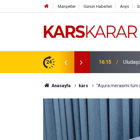
Manşetler
Günün Haberleri
Arşiv
S
çlü bir konuma taşıyacağız
24
16:15
Uludaşde
Anasayfa
kars
“Aşura merasimi tüm in