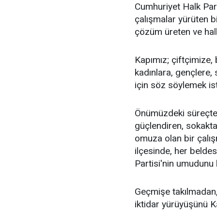
Cumhuriyet Halk Parti
çalışmalar yürüten bi
çözüm üreten ve halkı
Kapımız; çiftçimize,
kadınlara, gençlere, 
için söz söylemek is
Önümüzdeki süreçte
güçlendiren, sokakt
omuza olan bir çalış
ilçesinde, her beld
Partisi'nin umudunu
Geçmişe takılmadan,
iktidar yürüyüşünü K