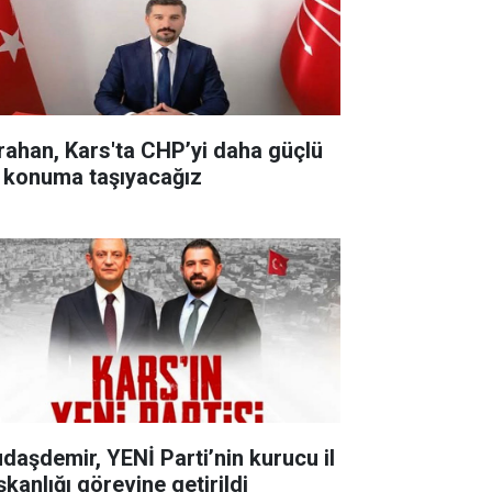
rahan, Kars'ta CHP’yi daha güçlü
r konuma taşıyacağız
udaşdemir, YENİ Parti’nin kurucu il
şkanlığı görevine getirildi