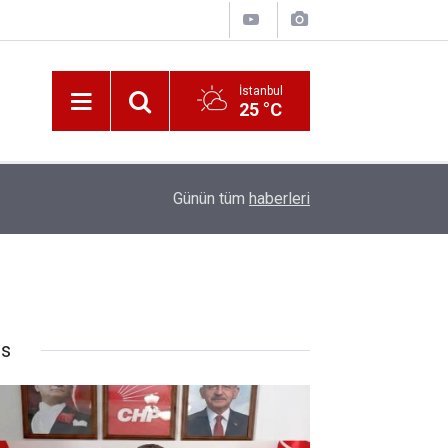
İstanbul
25 °C
10:00
Katerina Sarayı ahır saray oldu
Günün tüm
haberleri
rs