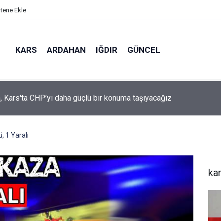
itene Ekle
KARS
ARDAHAN
IĞDIR
GÜNCEL
mir, YENİ Parti’nin kurucu il başkanlığı görevine getirildi
, 1 Yaralı
ka