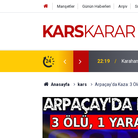
Manşetler
Günün Haberleri
Arşiv
S
çlü bir konuma taşıyacağız
24
16:15
Uludaşde
Anasayfa
kars
Arpaçay'da Kaza: 3 Ölü