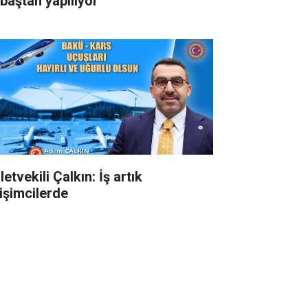
 baştan yapılıyor
letvekili Çalkın: İş artık
rişimcilerde