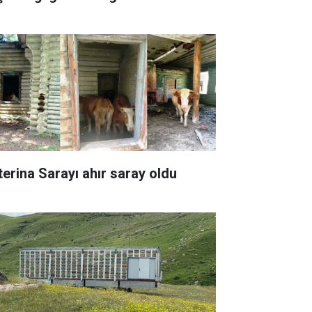
terina Sarayı ahır saray oldu