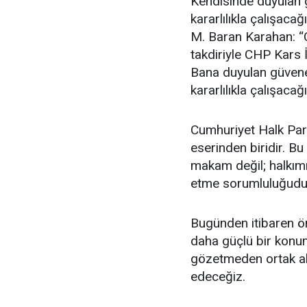
Kendisinde duyulan g
kararlılıkla çalışac
M. Baran Karahan: “
takdiriyle CHP Kars 
Bana duyulan güvene 
kararlılıkla çalışac
Cumhuriyet Halk Part
eserinden biridir. Bu
makam değil; halkımı
etme sorumluluğudu
Bugünden itibaren ön
daha güçlü bir konum
gözetmeden ortak akl
edeceğiz.