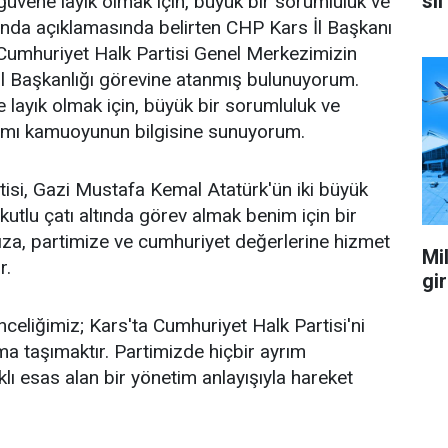
sil
üvene layık olmak için, büyük bir sorumluluk ve
ağında açıklamasında belirten CHP Kars İl Başkanı
Cumhuriyet Halk Partisi Genel Merkezimizin
İl Başkanlığı görevine atanmış bulunuyorum.
layık olmak için, büyük bir sorumluluk ve
ağımı kamuoyunun bilgisine sunuyorum.
isi, Gazi Mustafa Kemal Atatürk'ün iki büyük
 kutlu çatı altında görev almak benim için bir
za, partimize ve cumhuriyet değerlerine hizmet
Mil
r.
gi
celiğimiz; Kars'ta Cumhuriyet Halk Partisi'ni
a taşımaktır. Partimizde hiçbir ayrım
ı esas alan bir yönetim anlayışıyla hareket