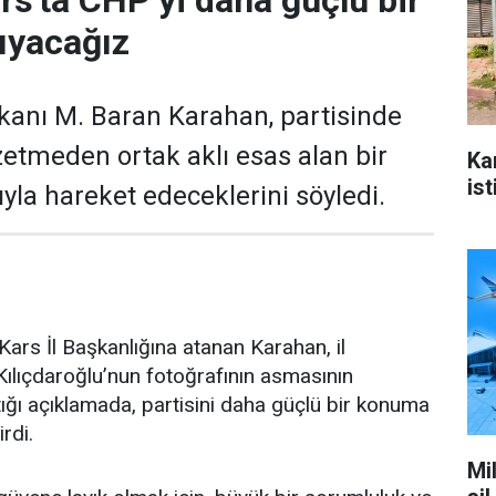
rs'ta CHP’yi daha güçlü bir
ıyacağız
kanı M. Baran Karahan, partisinde
zetmeden ortak aklı esas alan bir
Ka
ist
yla hareket edeceklerini söyledi.
ars İl Başkanlığına atanan Karahan, il
ılıçdaroğlu’nun fotoğrafının asmasının
ğı açıklamada, partisini daha güçlü bir konuma
irdi.
Mi