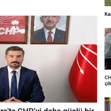
Ka
CH
çil