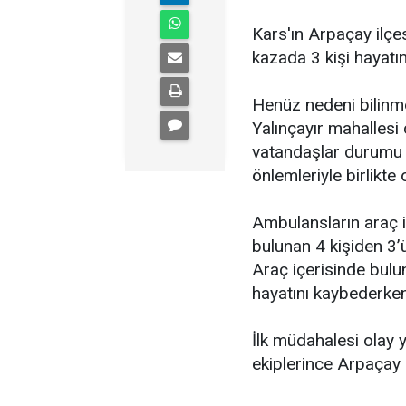
Kars'ın Arpaçay ilç
kazada 3 kişi hayatın
Henüz nedeni bilinm
Yalınçayır mahallesi
vatandaşlar durumu s
önlemleriyle birlikte
Ambulansların araç i
bulunan 4 kişiden 3’ü
Araç içerisinde bulu
hayatını kaybederken
İlk müdahalesi olay y
ekiplerince Arpaçay 