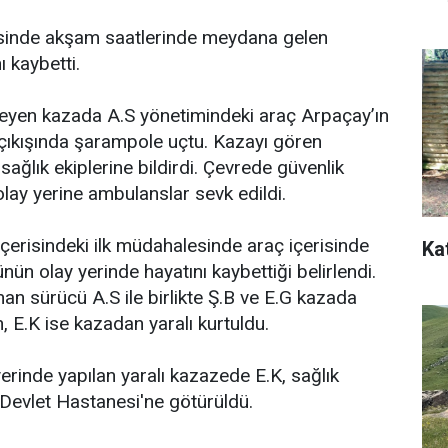
esinde akşam saatlerinde meydana gelen
ı kaybetti.
eyen kazada A.S yönetimindeki araç Arpaçay’ın
 çıkışında şarampole uçtu. Kazayı gören
ağlık ekiplerine bildirdi. Çevrede güvenlik
 olay yerine ambulanslar sevk edildi.
çerisindeki ilk müdahalesinde araç içerisinde
Ka
nün olay yerinde hayatını kaybettiği belirlendi.
nan sürücü A.S ile birlikte Ş.B ve E.G kazada
, E.K ise kazadan yaralı kurtuldu.
erinde yapılan yaralı kazazede E.K, sağlık
Devlet Hastanesi'ne götürüldü.