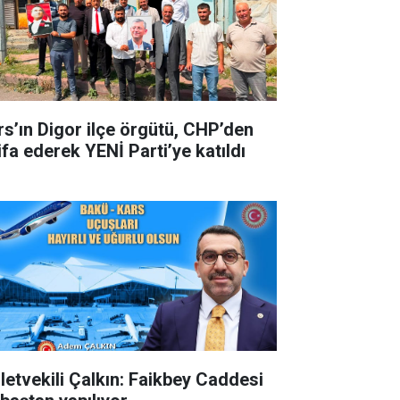
rs’ın Digor ilçe örgütü, CHP’den
ifa ederek YENİ Parti’ye katıldı
lletvekili Çalkın: Faikbey Caddesi