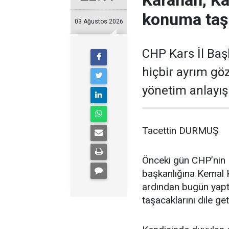
Karahan, Ka
konuma taş
03 Ağustos 2026
CHP Kars İl Baş
hiçbir ayrım gö
yönetim anlayışı
Tacettin DURMUŞ
Önceki gün CHP’nin K
başkanlığına Kemal K
ardından bugün yaptı
taşacaklarını dile get