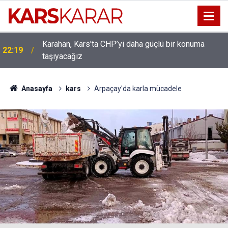
Uludaşdemir, YENİ Parti’nin kurucu il başkanlığı
16:15
görevine getirildi
Anasayfa
kars
Arpaçay'da karla mücadele