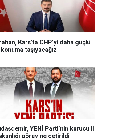
rahan, Kars'ta CHP’yi daha güçlü
r konuma taşıyacağız
udaşdemir, YENİ Parti’nin kurucu il
şkanlığı görevine getirildi