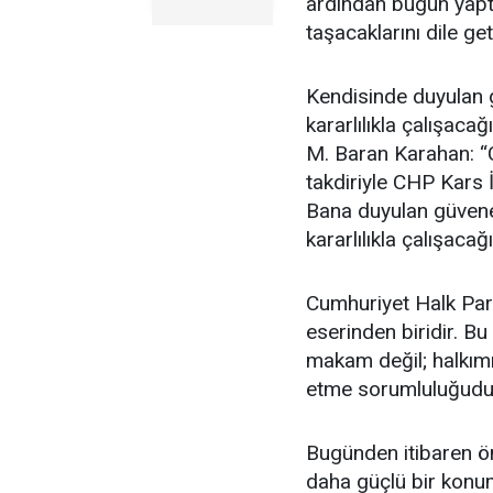
ardından bugün yaptı
taşacaklarını dile get
Kendisinde duyulan g
kararlılıkla çalışac
M. Baran Karahan: “
takdiriyle CHP Kars 
Bana duyulan güvene 
kararlılıkla çalışac
Cumhuriyet Halk Part
eserinden biridir. Bu
makam değil; halkımı
etme sorumluluğudu
Bugünden itibaren ön
daha güçlü bir konum