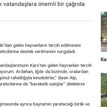
k vatandaşlara önemli bir çağrıda
ır’dan gelen hayvanların tercih edilmesini
eticilerine destek verilmesini vurguladı.
Ka
ndaşlarımızın Kars’tan gelen hayvanları tercih
diyorum. Ardahan, Iğdır da bizimdir, oralardan
nül rahatlığıyla kesebilirler,” diyen Alp,
eticilerine de “bereketli satışlar” dileklerini
nuşmasında ayrıca bayramın yaratacağı birlik ve