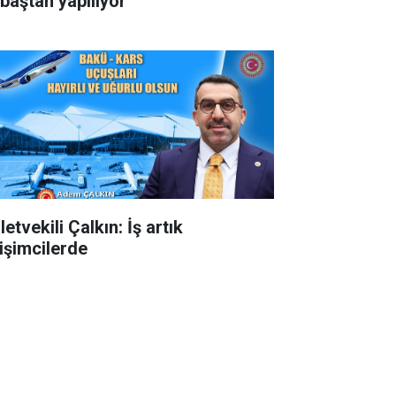
 baştan yapılıyor
letvekili Çalkın: İş artık
rişimcilerde