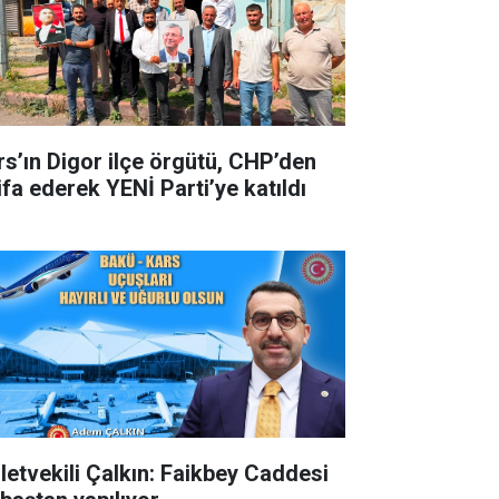
rs’ın Digor ilçe örgütü, CHP’den
ifa ederek YENİ Parti’ye katıldı
lletvekili Çalkın: Faikbey Caddesi