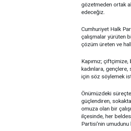
gözetmeden ortak akl
edeceğiz.
Cumhuriyet Halk Parti
çalışmalar yürüten bi
çözüm üreten ve halkı
Kapımız; çiftçimize,
kadınlara, gençlere, 
için söz söylemek is
Önümüzdeki süreçte
güçlendiren, sokakt
omuza olan bir çalış
ilçesinde, her beld
Partisi'nin umudunu