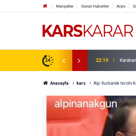
Manşetler
Günün Haberleri
Arşiv
S
çlü bir konuma taşıyacağız
24
16:15
Uludaşde
Anasayfa
kars
Alp: Kurbanlık tercihi K