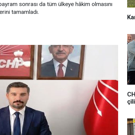
 bayram sonrası da tüm ülkeye hâkim olmasını
erini tamamladı.
Ka
CH
çil