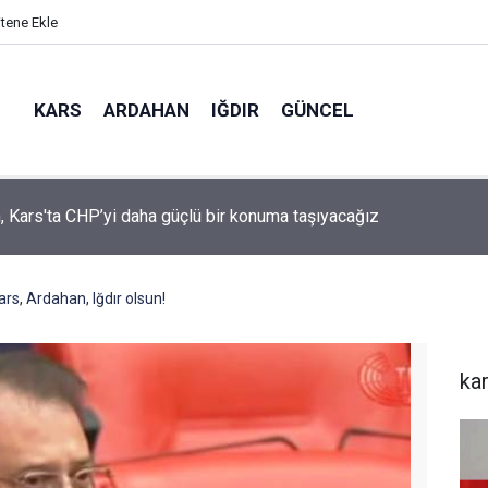
itene Ekle
KARS
ARDAHAN
IĞDIR
GÜNCEL
mir, YENİ Parti’nin kurucu il başkanlığı görevine getirildi
ars, Ardahan, Iğdır olsun!
ka