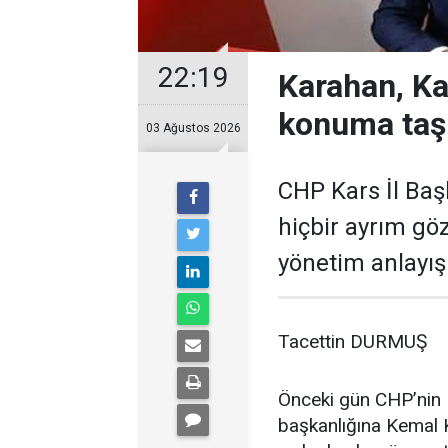
22:19
Karahan, Ka
konuma taş
03 Ağustos 2026
CHP Kars İl Baş
hiçbir ayrım gö
yönetim anlayışı
Tacettin DURMUŞ
Önceki gün CHP’nin K
başkanlığına Kemal K