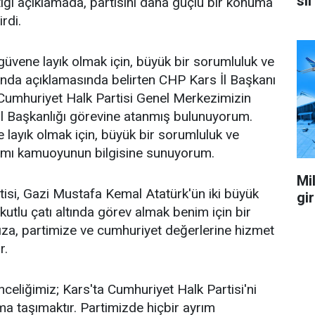
sil
ğı açıklamada, partisini daha güçlü bir konuma
irdi.
üvene layık olmak için, büyük bir sorumluluk ve
ağında açıklamasında belirten CHP Kars İl Başkanı
Cumhuriyet Halk Partisi Genel Merkezimizin
İl Başkanlığı görevine atanmış bulunuyorum.
layık olmak için, büyük bir sorumluluk ve
ağımı kamuoyunun bilgisine sunuyorum.
Mil
isi, Gazi Mustafa Kemal Atatürk'ün iki büyük
gi
 kutlu çatı altında görev almak benim için bir
za, partimize ve cumhuriyet değerlerine hizmet
r.
celiğimiz; Kars'ta Cumhuriyet Halk Partisi'ni
a taşımaktır. Partimizde hiçbir ayrım