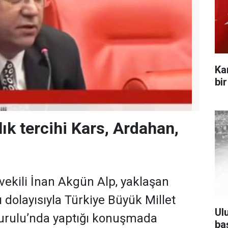
Ka
bi
ık tercihi Kars, Ardahan,
vekili İnan Akgün Alp, yaklaşan
dolayısıyla Türkiye Büyük Millet
Ul
Kurulu’nda yaptığı konuşmada
ba