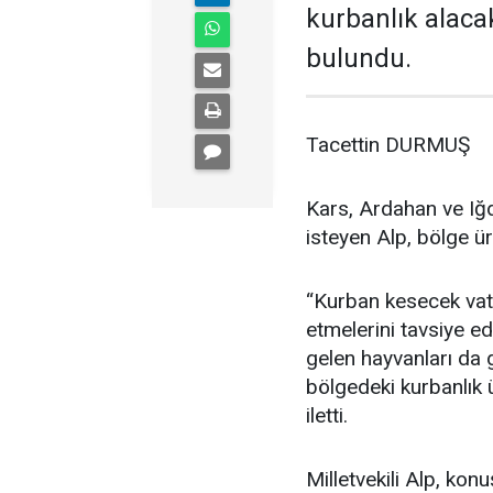
kurbanlık alaca
bulundu.
Tacettin DURMUŞ
Kars, Ardahan ve Iğd
isteyen Alp, bölge ür
“Kurban kesecek vata
etmelerini tavsiye e
gelen hayvanları da gö
bölgedeki kurbanlık ür
iletti.
Milletvekili Alp, ko