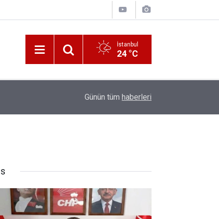
İstanbul
24 °C
10:00
Katerina Sarayı ahır saray oldu
Günün tüm
haberleri
rs