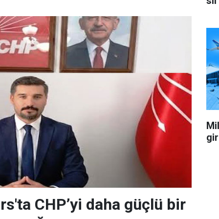
sil
Mil
gi
rs'ta CHP’yi daha güçlü bir