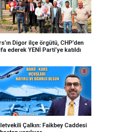
rs’ın Digor ilçe örgütü, CHP’den
ifa ederek YENİ Parti’ye katıldı
lletvekili Çalkın: Faikbey Caddesi