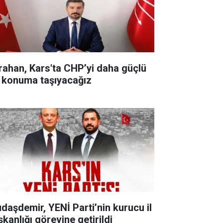
rahan, Kars'ta CHP’yi daha güçlü
r konuma taşıyacağız
udaşdemir, YENİ Parti’nin kurucu il
şkanlığı görevine getirildi