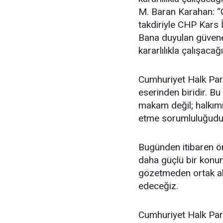
M. Baran Karahan: “
takdiriyle CHP Kars 
Bana duyulan güvene 
kararlılıkla çalışac
Cumhuriyet Halk Part
eserinden biridir. Bu
makam değil; halkımı
etme sorumluluğudu
Bugünden itibaren ön
daha güçlü bir konum
gözetmeden ortak akl
edeceğiz.
Cumhuriyet Halk Parti