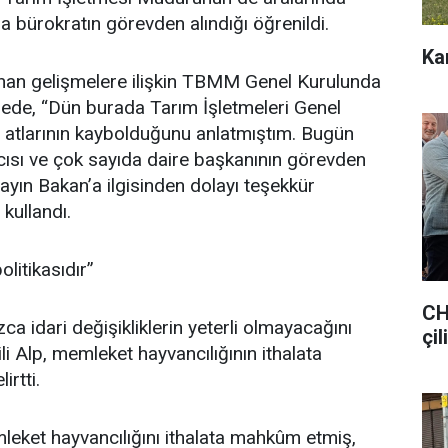
 bürokratın görevden alındığı öğrenildi.
Ka
şanan gelişmelere ilişkin TBMM Genel Kurulunda
mede, “Dün burada Tarım İşletmeleri Genel
 atlarının kaybolduğunu anlatmıştım. Bugün
ısı ve çok sayıda daire başkanının görevden
Sayın Bakan’a ilgisinden dolayı teşekkür
 kullandı.
olitikasıdır”
CH
a idari değişikliklerin yeterli olmayacağını
çil
li Alp, memleket hayvancılığının ithalata
irtti.
mleket hayvancılığını ithalata mahkûm etmiş,