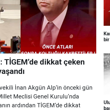
Ka
bi
: TİGEM’de dikkat çeken
yaşandı
vekili İnan Akgün Alp’in önceki gün
illet Meclisi Genel Kurulu’nda
Ul
anın ardından TİGEM’de dikkat
ba