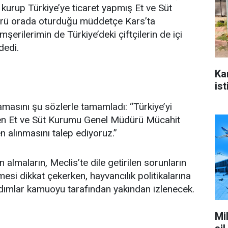
 kurup Türkiye’ye ticaret yapmış Et ve Süt
ü orada oturduğu müddetçe Kars’ta
şerilerimin de Türkiye’deki çiftçilerin de içi
dedi.
Ka
ist
klamasını şu sözlerle tamamladı: “Türkiye’yi
en Et ve Süt Kurumu Genel Müdürü Mücahit
n alınmasını talep ediyoruz.”
almaların, Meclis’te dile getirilen sorunların
si dikkat çekerken, hayvancılık politikalarına
i adımlar kamuoyu tarafından yakından izlenecek.
Mi