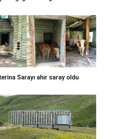
terina Sarayı ahır saray oldu