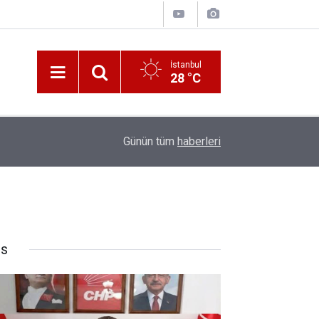
İstanbul
28 °C
10:00
Katerina Sarayı ahır saray oldu
Günün tüm
haberleri
rs