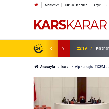
Manşetler
Günün Haberleri
Arşiv
S
çlü bir konuma taşıyacağız
24
16:15
Uludaşde
Anasayfa
kars
Alp konuştu: TİGEM’de