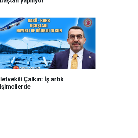
 baştan yapılıyor
letvekili Çalkın: İş artık
rişimcilerde