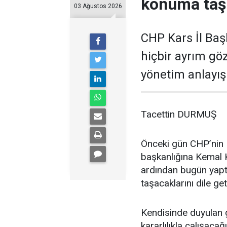
konuma taş
03 Ağustos 2026
CHP Kars İl Baş
hiçbir ayrım gö
yönetim anlayışı
Tacettin DURMUŞ
Önceki gün CHP’nin K
başkanlığına Kemal K
ardından bugün yaptı
taşacaklarını dile get
Kendisinde duyulan g
kararlılıkla çalışac