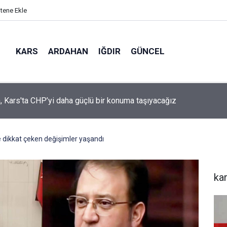
itene Ekle
KARS
ARDAHAN
IĞDIR
GÜNCEL
mir, YENİ Parti’nin kurucu il başkanlığı görevine getirildi
 dikkat çeken değişimler yaşandı
ka