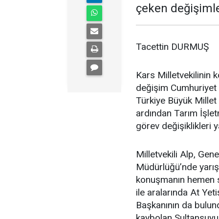
çeken değişimle
Tacettin DURMUŞ
Kars Milletvekilini
değişim Cumhuriyet H
Türkiye Büyük Millet
ardından Tarım İşle
görev değişiklikleri 
Milletvekili Alp, Gen
Müdürlüğü’nde yarış
konuşmanın hemen s
ile aralarında At Yeti
Başkanının da bulund
kaybolan Sultansuyu