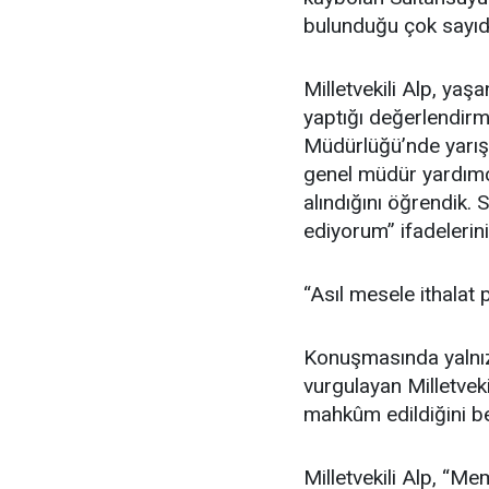
bulunduğu çok sayıda
Milletvekili Alp, ya
yaptığı değerlendir
Müdürlüğü’nde yarış
genel müdür yardımc
alındığını öğrendik. 
ediyorum” ifadelerini
“Asıl mesele ithalat p
Konuşmasında yalnızc
vurgulayan Milletveki
mahkûm edildiğini bel
Milletvekili Alp, “Me