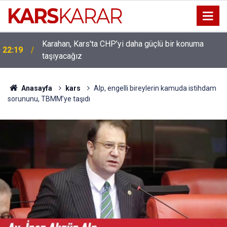
Karahan, Kars'ta CHP’yi daha güçlü bir konuma
22:19
taşıyacağız
Uludaşdemir, YENİ Parti’nin kurucu il başkanlığı
16:15
görevine getirildi
Anasayfa
kars
Alp, engelli bireylerin kamuda istihdam
sorununu, TBMM’ye taşıdı