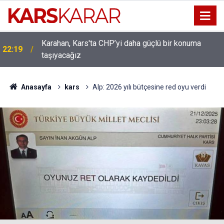
Karahan, Kars'ta CHP’yi daha güçlü bir konuma
ı
22:19
taşıyacağız
Anasayfa
kars
Alp: 2026 yılı bütçesine red oyu verdi