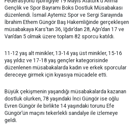
Federasyonu işbirliğiyle 19 Mayıs Atatürk’ü Anma
Gençlik ve Spor Bayramı Boks Dostluk Müsabakası
düzenlendi. İsmail Aytemiz Spor ve Sergi Sarayında
İbrahim Ethem Güngör Baş Hakemliğinde gerçekleşen
müsabakaya Kars’tan 36, Iğdır’dan 28, Ağrı’dan 17 ve
Van’dan 5 olmak üzere toplam 82 sporcu katıldı.
11-12 yaş alt minikler, 13-14 yaş üst minikler, 15-16
yaş yıldız ve 17-18 yaş gençler kategorisinde
düzenlenen müsabakalarda kadın ve erkek sporcular
dereceye girmek için kıyasıya mücadele etti.
Büyük çekişmenin yaşandığı müsabakalarda kazanan
dostluk olurken, 78 yaşındaki İnci Güngör ise oğlu
Evren Güngör ile birlikte 14 yaşındaki torunu Efe
Güngör’ün maçını tekerlekli sandalye ile izlemeye
geldi.