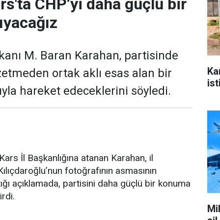
rs'ta CHP’yi daha güçlü bir
ıyacağız
kanı M. Baran Karahan, partisinde
Ka
zetmeden ortak aklı esas alan bir
ist
yla hareket edeceklerini söyledi.
ars İl Başkanlığına atanan Karahan, il
ılıçdaroğlu’nun fotoğrafının asmasının
ğı açıklamada, partisini daha güçlü bir konuma
irdi.
Mi