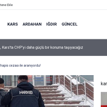
itene Ekle
KARS
ARDAHAN
IĞDIR
GÜNCEL
mir, YENİ Parti’nin kurucu il başkanlığı görevine getirildi
 hapis cezası ile aranıyordu!
ka