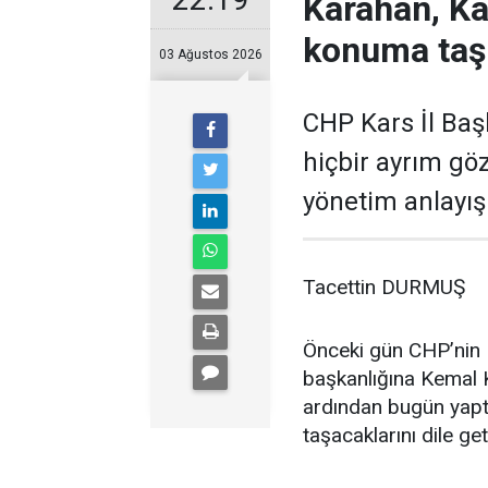
Karahan, Ka
konuma taş
03 Ağustos 2026
CHP Kars İl Baş
hiçbir ayrım gö
yönetim anlayışı
Tacettin DURMUŞ
Önceki gün CHP’nin K
başkanlığına Kemal K
ardından bugün yaptı
taşacaklarını dile get