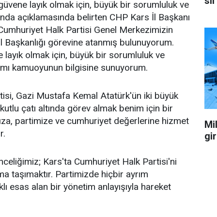
sil
üvene layık olmak için, büyük bir sorumluluk ve
ağında açıklamasında belirten CHP Kars İl Başkanı
Cumhuriyet Halk Partisi Genel Merkezimizin
İl Başkanlığı görevine atanmış bulunuyorum.
layık olmak için, büyük bir sorumluluk ve
ağımı kamuoyunun bilgisine sunuyorum.
isi, Gazi Mustafa Kemal Atatürk'ün iki büyük
 kutlu çatı altında görev almak benim için bir
za, partimize ve cumhuriyet değerlerine hizmet
Mil
r.
gi
celiğimiz; Kars'ta Cumhuriyet Halk Partisi'ni
a taşımaktır. Partimizde hiçbir ayrım
ı esas alan bir yönetim anlayışıyla hareket