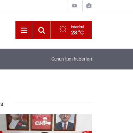
İstanbul
28 °C
10:00
Katerina Sarayı ahır saray oldu
Günün tüm
haberleri
rs