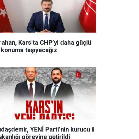
rahan, Kars'ta CHP’yi daha güçlü
r konuma taşıyacağız
udaşdemir, YENİ Parti’nin kurucu il
şkanlığı görevine getirildi