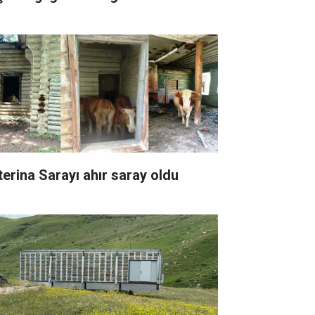
terina Sarayı ahır saray oldu