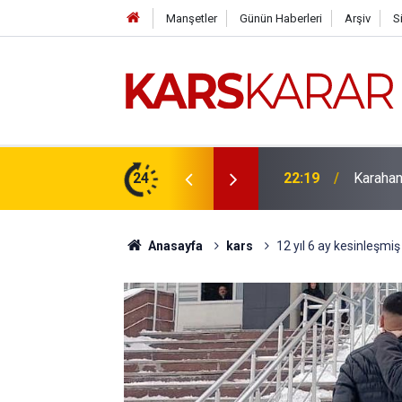
Manşetler
Günün Haberleri
Arşiv
S
çlü bir konuma taşıyacağız
24
16:15
Uludaşde
Anasayfa
kars
12 yıl 6 ay kesinleşmiş