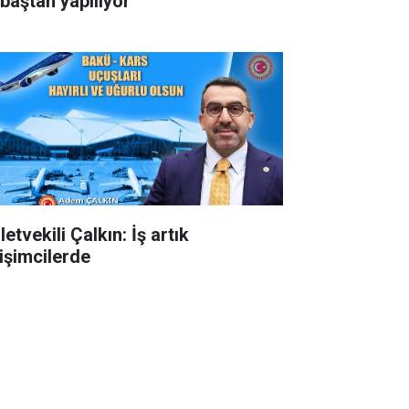
 baştan yapılıyor
letvekili Çalkın: İş artık
rişimcilerde