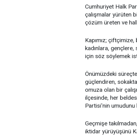
Cumhuriyet Halk Parti
çalışmalar yürüten bi
çözüm üreten ve halkı
Kapımız; çiftçimize,
kadınlara, gençlere, 
için söz söylemek is
Önümüzdeki süreçte
güçlendiren, sokakt
omuza olan bir çalış
ilçesinde, her beld
Partisi'nin umudunu
Geçmişe takılmadan,
iktidar yürüyüşünü K