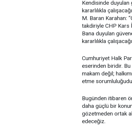
Kendisinde duyulan g
kararlılıkla çalışac
M. Baran Karahan: “
takdiriyle CHP Kars 
Bana duyulan güvene 
kararlılıkla çalışac
Cumhuriyet Halk Part
eserinden biridir. Bu
makam değil; halkımı
etme sorumluluğudu
Bugünden itibaren ön
daha güçlü bir konum
gözetmeden ortak akl
edeceğiz.