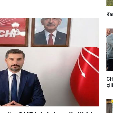
Ka
CH
çil