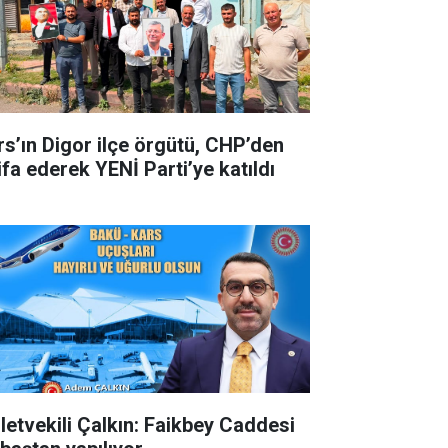
rs’ın Digor ilçe örgütü, CHP’den
ifa ederek YENİ Parti’ye katıldı
lletvekili Çalkın: Faikbey Caddesi