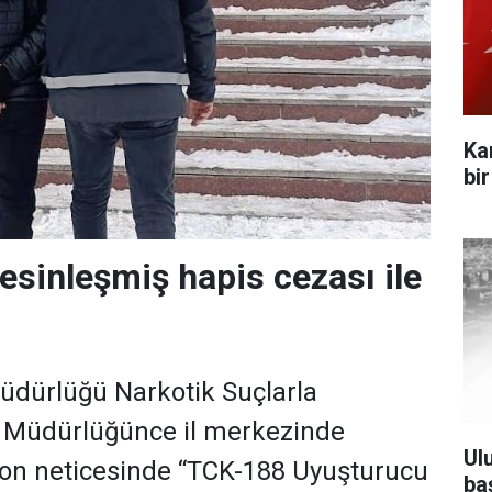
Ka
bi
kesinleşmiş hapis cezası ile
üdürlüğü Narkotik Suçlarla
Müdürlüğünce il merkezinde
Ul
yon neticesinde “TCK-188 Uyuşturucu
ba